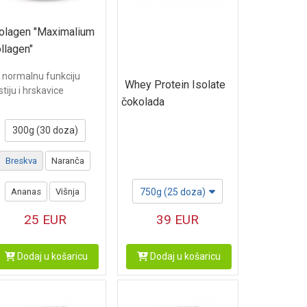
olagen "Maximalium
llagen"
 normalnu funkciju
Whey Protein Isolate
stiju i hrskavice
čokolada
300g (30 doza)
Breskva
Naranča
Ananas
Višnja
750g (25 doza)
25
EUR
39
EUR
Dodaj u košaricu
Dodaj u košaricu