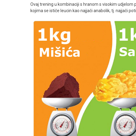
PAKETI
Ovaj trening u kombinaciji s hranom s visokim udjelom 
kojima se ističe leucin kao najjači anabolik, tj. najjači p
SPORTSKA OPREMA
BEZ GRIŽNJE SAVJESTI