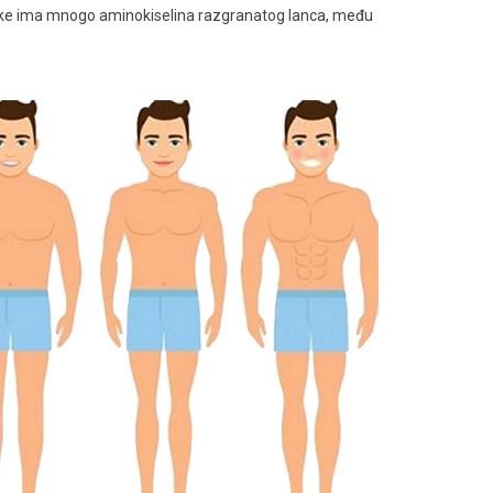
irutke ima mnogo aminokiselina razgranatog lanca, među