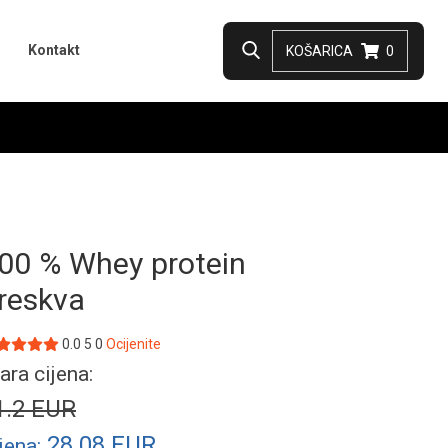
Kontakt
KOŠARICA
0
00 % Whey protein
reskva
0.0
5
0
Ocijenite
ara cijena:
1.2
EUR
28.08
EUR
jena: