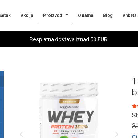
(current)
četak
Akcija
Proizvodi
O nama
Blog
Anketa
Besplatna dostava iznad 50 EUR.
1
b
St
3
Ci