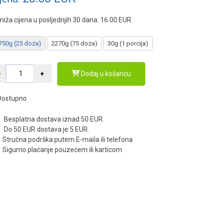
niža cijena u posljednjih 30 dana:
16.00
EUR
750g (25 doza)
2270g (75 doza)
30g (1 porcija)
Dodaj u košaricu
Dostupno
Besplatna dostava iznad 50 EUR.
Do 50 EUR dostava je 5 EUR.
Stručna podrška putem E-maila ili telefona
Sigurno plaćanje pouzećem ili karticom