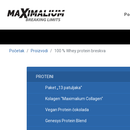
Po
Početak
Proizvodi
100 % Whey protein breskva
PROTEINI
Paket „13 patuljaka”
Kolagen "Maximalium Collagen"
Vegan Protein čokolada
Genesys Protein Blend