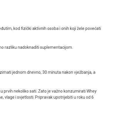
utim, kod fizički aktivnih osoba i onih koji žele povećati
amo razliku nadoknaditi suplementacijom.
i uzimati jednom dnevno, 30 minuta nakon vježbanja, a
 u prvih nekoliko sati. Zato je važno konzumirati Whey
lage i svjetlosti. Pripravak upotrijebiti u roku od 6