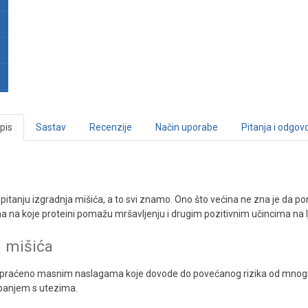
pis
Sastav
Recenzije
Način uporabe
Pitanja i odgovo
u pitanju izgradnja mišića, a to svi znamo. Ono što većina ne zna je da 
na na koje proteini pomažu mršavljenju i drugim pozitivnim učincima na lj
j mišića
 praćeno masnim naslagama koje dovode do povećanog rizika od mnogih
ježbanjem s utezima.