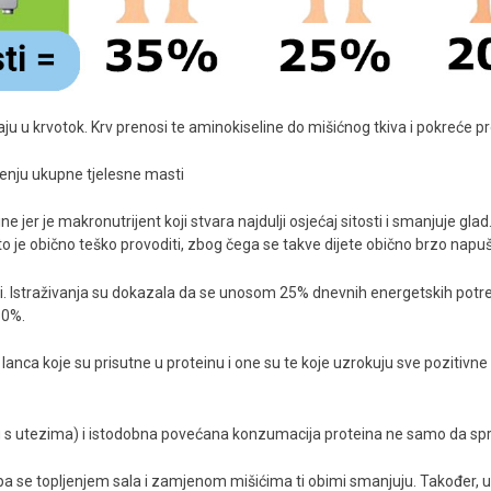
aju u krvotok. Krv prenosi te aminokiseline do mišićnog tkiva i pokreće pr
jenju ukupne tjelesne masti
 jer je makronutrijent koji stvara najdulji osjećaj sitosti i smanjuje gla
 to je obično teško provoditi, zbog čega se takve dijete obično brzo napuš
adi. Istraživanja su dokazala da se unosom 25% dnevnih energetskih potre
50%.
anca koje su prisutne u proteinu i one su te koje uzrokuju sve pozitivne
ng s utezima) i istodobna povećana konzumacija proteina ne samo da sprj
 se topljenjem sala i zamjenom mišićima ti obimi smanjuju. Također, uk