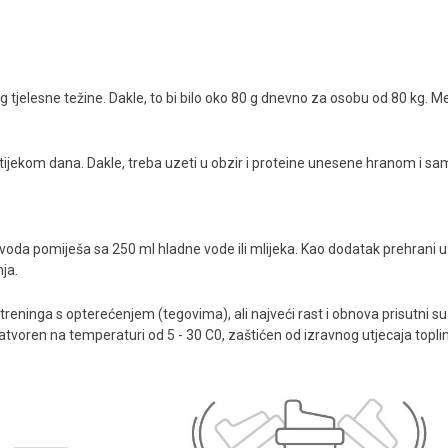
a
 tjelesne težine. Dakle, to bi bilo oko 80 g dnevno za osobu od 80 kg. Međ
ijekom dana. Dakle, treba uzeti u obzir i proteine ​​unesene hranom i s
izvoda pomiješa sa 250 ml hladne vode ili mlijeka. Kao dodatak prehran
ja.
reninga s opterećenjem (tegovima), ali najveći rast i obnova prisutni su
oren na temperaturi od 5 - 30 C0, zaštićen od izravnog utjecaja topline, v