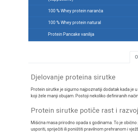
100 % Whey protein naranča
100 % Whey protein natural
Protein Pancake vanilija
AMINOKISELINE
O
GAINER-Proteini za masu
KREATIN
Djelovanje proteina sirutke
GLUTAMIN
Protein sirutke je sigurno najpoznatiji dodatak kada je 
FAT BURNERI
koji žele manji obujam. Postoji nekoliko definiranih nači
NADOKNADA ENERGIJE
Protein sirutke potiče rast i razvo
PRIRODNI STIMULANSI HORMONA
Mišićna masa prirodno opada s godinama. To je obično
VITAMINI, MINERALI, IMUNITET
usporiti, spriječiti ili poništiti pravilnom prehranom i v