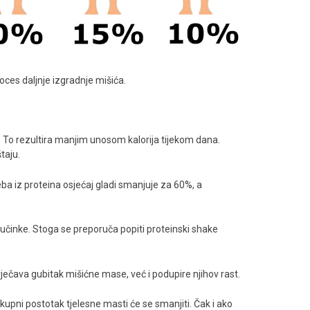
oces daljnje izgradnje mišića.
d. To rezultira manjim unosom kalorija tijekom dana.
taju.
ba iz proteina osjećaj gladi smanjuje za 60%, a
 učinke. Stoga se preporuča popiti proteinski shake
ečava gubitak mišićne mase, već i podupire njihov rast.
upni postotak tjelesne masti će se smanjiti. Čak i ako