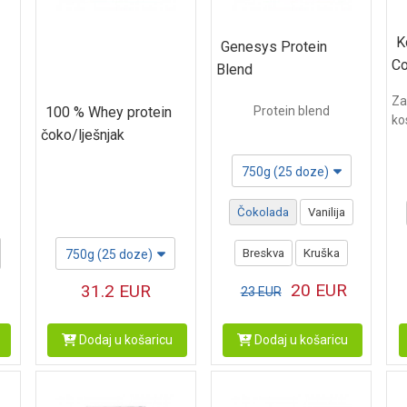
K
Genesys Protein
Co
Blend
Za
100 % Whey protein
Protein blend
ko
čoko/lješnjak
750g (25 doze)
Čokolada
Vanilija
Breskva
Kruška
750g (25 doze)
20
EUR
31.2
EUR
23
EUR
Dodaj u košaricu
Dodaj u košaricu