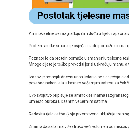
Aminokiseline se razgrađuju čim dođu u tijelo i apsorbir
Protein sirutke smanjuje osjećaj gladi i pomaže u sman
Poznato je da protein pomaže u smanjenju tjelesne težine
Mnoge dijete je teško provoditi jer si uskraćuju hranu, a
Izazov je smanjiti dnevni unos kalorija bez osjećaja gl
posebno nakon jela u kasnim večernjim satima za čak 
Ovo svojstvo pripisuje se aminokiselinama razgranatog l
umjesto obroka u kasnim večernjim satima.
Redovita tjelovježba (koja prvenstveno uključuje treni
Znamo da salo ima višestruko veći volumen od mišića, pa