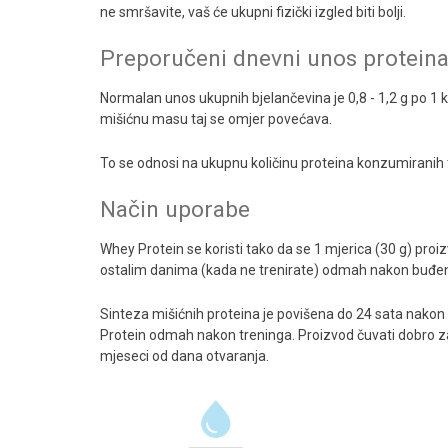
ne smršavite, vaš će ukupni fizički izgled biti bolji.
Preporučeni dnevni unos protein
Normalan unos ukupnih bjelančevina je 0,8 - 1,2 g po 1 kg
mišićnu masu taj se omjer povećava.
To se odnosi na ukupnu količinu proteina konzumiranih t
Način uporabe
Whey Protein se koristi tako da se 1 mjerica (30 g) pro
ostalim danima (kada ne trenirate) odmah nakon buđen
Sinteza mišićnih proteina je povišena do 24 sata nakon t
Protein odmah nakon treninga. Proizvod čuvati dobro zatv
mjeseci od dana otvaranja.