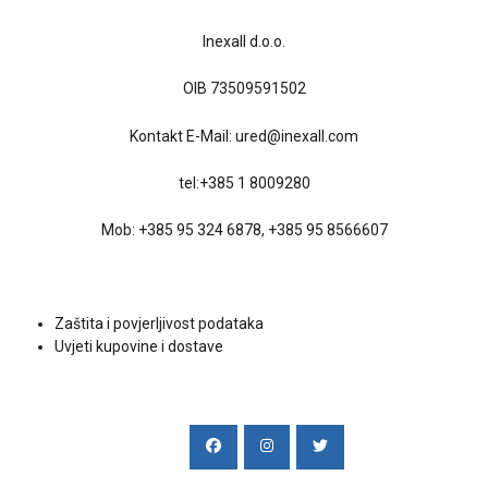
Inexall d.o.o.
OIB 73509591502
Kontakt E-Mail:
ured@inexall.com
tel:
+385 1 8009280
Mob:
+385 95 324 6878
,
+385 95 8566607
Uvjeti kupovine
Zaštita i povjerljivost podataka
Uvjeti kupovine i dostave
Društvene mreže