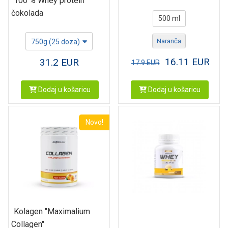
100 % Whey protein
čokolada
500 ml
Naranča
750g (25 doza)
16.11
EUR
31.2
EUR
17.9
EUR
Dodaj u košaricu
Dodaj u košaricu
Novo!
Kolagen "Maximalium
Collagen"