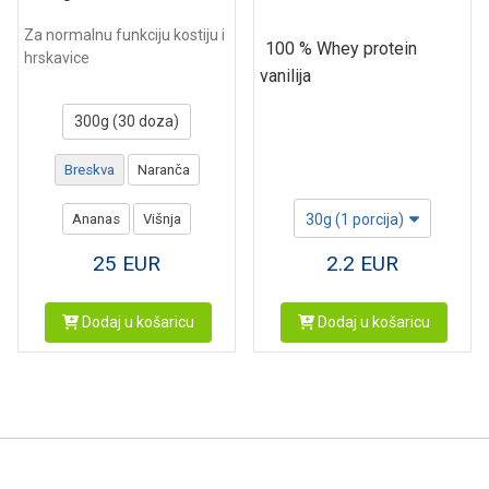
Za normalnu funkciju kostiju i
100 % Whey protein
hrskavice
vanilija
300g (30 doza)
Breskva
Naranča
30g (1 porcija)
Ananas
Višnja
2.2
EUR
25
EUR
Dodaj u košaricu
Dodaj u košaricu
Kontakt