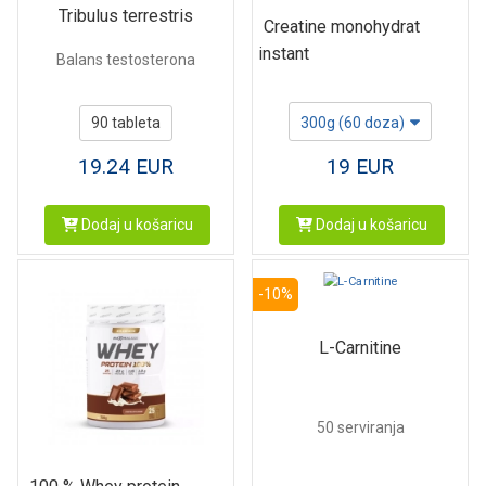
Tribulus terrestris
Creatine monohydrat
instant
Balans testosterona
90 tableta
300g (60 doza)
19.24
EUR
19
EUR
Dodaj u košaricu
Dodaj u košaricu
-10%
L-Carnitine
50 serviranja