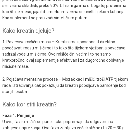
se i većina skladišti, preko 90%. U hrani ga ima u bogatoj proteinima
kao što je meso, jaja itd.., međutim većina se uništi tijekom kuhanja.
Kao suplement se proizvodi sintetičkim putem.
Kako kreatin djeluje?
1. Povećava mišićnu masu – Kreatin ima sposobnost direktno
povečavati masu mišićima i to tako što tijekom vježbanja povećava
sadržaj vode u mišićima. Ovo mišiće čini većim i to ne samo
kratkoročno, ovaj suplement je efektivan i za dugoročno dobivanje
mišićne mase.
2. Pojačava mentalne procese – Mozak kao i mišići troši ATP tijekom
rada. Istraživanja čak pokazuju da kreatin poboljšava pamćenje kod
starijih osoba.
Kako koristiti kreatin?
Faza 1. Punjenje
U ovoj fazi u mišići se pune i tako pripremaju da odgovore na
zahtjeve naprezanja. Ova faza zahtjeva veće količine i to 20 – 30 g