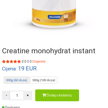
Creatine monohydrat instant
0.0
5
0
Ocijenite
19
EUR
Cijena:
300g (60 doza)
500g (100 doza)
Dodaj u košaricu
Dostupno