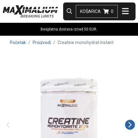
KOŠARICA
0
Besplatna dostava iznad 50 EUR.
Početak
Proizvodi
Creatine monohydrat instant