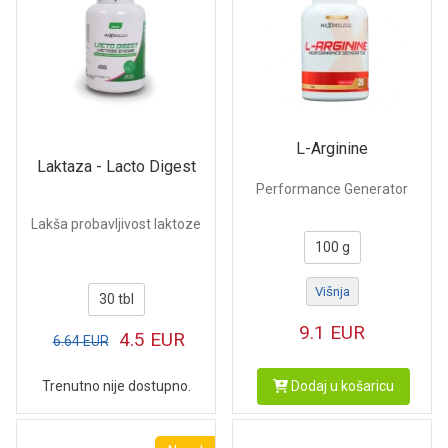
L-Arginine
Laktaza - Lacto Digest
Performance Generator
Lakša probavljivost laktoze
100 g
Višnja
30 tbl
9.1
EUR
4.5
EUR
6.64
EUR
Trenutno nije dostupno.
Dodaj u košaricu