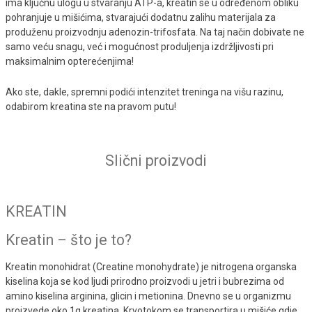
ima ključnu ulogu u stvaranju ATP-a, kreatin se u određenom obliku
pohranjuje u mišićima, stvarajući dodatnu zalihu materijala za
produženu proizvodnju adenozin-trifosfata. Na taj način dobivate ne
samo veću snagu, već i mogućnost produljenja izdržljivosti pri
maksimalnim opterećenjima!
Ako ste, dakle, spremni podići intenzitet treninga na višu razinu,
odabirom kreatina ste na pravom putu!
Slični proizvodi
KREATIN
Kreatin – što je to?
Kreatin monohidrat (Creatine monohydrate) je nitrogena organska
kiselina koja se kod ljudi prirodno proizvodi u jetri i bubrezima od
amino kiselina arginina, glicin i metionina. Dnevno se u organizmu
proizvede oko 1g kreatina. Krvotokom se transportira u mišiće gdje