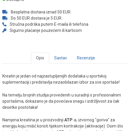
Besplatna dostava iznad 50 EUR.
Do 50 EUR dostava je 5 EUR.
Stručna podrška putem E-maila ili telefona
Sigurno plaćanje pouzećem ili karticom
Opis
Sastav
Recenzije
Kreatin je jedan od najzastupljenijih dodataka u sportskoj
suplementaciji i predstavlja nezaobilazan izbor za sve sportaše!
Na temelju brojnih studija provedenih u suradnji s profesionalnim
sportašima, dokazano je da povećava snagu i izdržljivost za čak
desetke postotaka!
Namjena kreatina je u proizvodnji
ATP
-a, izvornog "goriva" za
energiju koju mišić koristi tijekom kontrakcije (aktivacije). Osim što