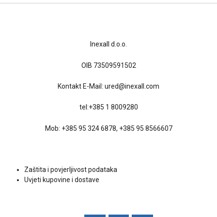
Kontakt
Inexall d.o.o.
OIB 73509591502
Kontakt E-Mail:
ured@inexall.com
tel:
+385 1 8009280
Mob:
+385 95 324 6878
,
+385 95 8566607
Uvjeti kupovine
Zaštita i povjerljivost podataka
Uvjeti kupovine i dostave
Društvene mreže