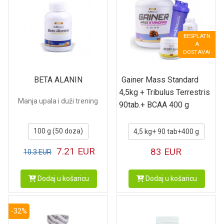
BESPLATN
A
DOSTAVA!
BETA ALANIN
Gainer Mass Standard
4,5kg + Tribulus Terrestris
Manja upala i duži trening
90tab.+ BCAA 400 g
100 g (50 doza)
4,5 kg+ 90 tab+400 g
7.21
EUR
83
EUR
10.3
EUR
Dodaj u košaricu
Dodaj u košaricu
-32%