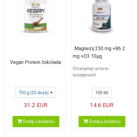
Magnezij 250 mg +B6 2
mg +D3 10µg
Vegan Protein čokolada
Smanjenje umora i
iscrpljenosti
750 g (25 doza)
100 tbl
31.2
EUR
14.6
EUR
Dodaj u košaricu
Dodaj u košaricu