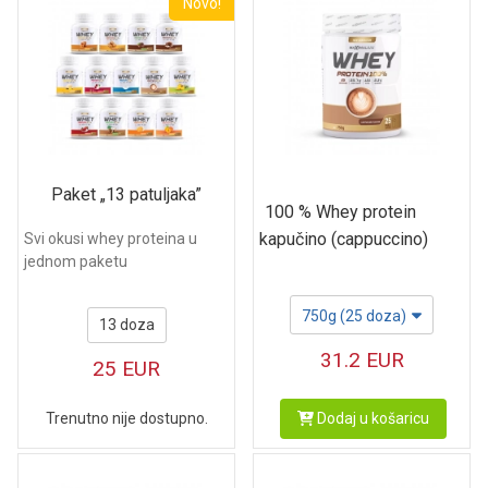
Novo!
Paket „13 patuljaka”
100 % Whey protein
kapučino (cappuccino)
Svi okusi whey proteina u
jednom paketu
750g (25 doza)
13 doza
31.2
EUR
25
EUR
Dodaj u košaricu
Trenutno nije dostupno.