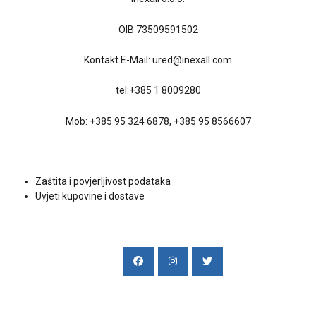
OIB 73509591502
Kontakt E-Mail:
ured@inexall.com
tel:
+385 1 8009280
Mob:
+385 95 324 6878
,
+385 95 8566607
Uvjeti kupovine
Zaštita i povjerljivost podataka
Uvjeti kupovine i dostave
Društvene mreže