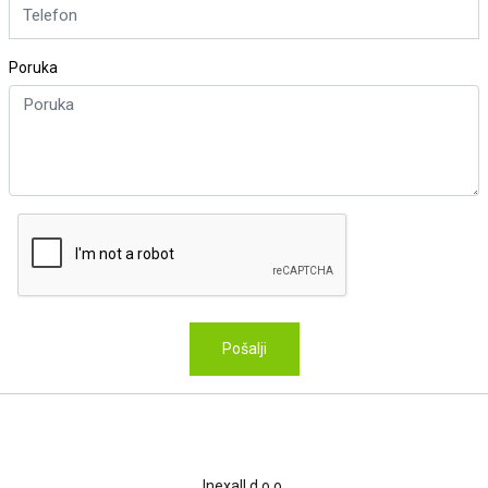
Poruka
Pošalji
Kontakt
Inexall d.o.o.