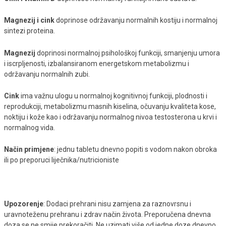
Magnezij i cink
doprinose održavanju normalnih kostiju i normalnoj
sintezi proteina.
Magnezij
doprinosi normalnoj psihološkoj funkciji, smanjenju umora
i iscrpljenosti, izbalansiranom energetskom metabolizmu i
održavanju normalnih zubi.
Cink
ima važnu ulogu u normalnoj kognitivnoj funkciji, plodnosti i
reprodukciji, metabolizmu masnih kiselina, očuvanju kvaliteta kose,
noktiju i kože kao i održavanju normalnog nivoa testosterona u krvi i
normalnog vida.
Način primjene
: jednu tabletu dnevno popiti s vodom nakon obroka
ili po preporuci liječnika/nutricioniste
Upozorenje
: Dodaci prehrani nisu zamjena za raznovrsnu i
uravnoteženu prehranu i zdrav način života. Preporučena dnevna
doza se ne smije prekoračiti. Ne uzimati više od jedne doze dnevno.