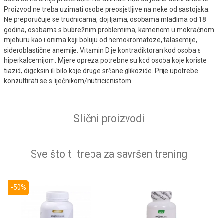
Proizvod ne treba uzimati osobe preosjetljive na neke od sastojaka.
Ne preporučuje se trudnicama, dojiljama, osobama mlađima od 18
godina, osobama s bubrežnim problemima, kamenom u mokraćnom
mjehuru kao i onima koji boluju od hemokromatoze, talasemije,
sideroblastične anemije. Vitamin D je kontradiktoran kod osoba s
hiperkalcemijom. Mjere opreza potrebne su kod osoba koje koriste
tiazid, digoksin ili bilo koje druge srčane glikozide. Prije upotrebe
konzultirati se s liječnikom/nutricionistom.
Slični proizvodi
Sve što ti treba za savršen trening
-50%