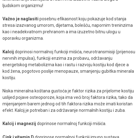
ljudskom organizmu!
Važno je naglasiti
posebnu efikasnost koju pokazuje kod stanja
stresa izazvanog umorom, dijetama, bolešću, napornim treninzima
kao i neadekvatnom prehranom a ima izuzetno bitnu ulogu u
oporavku organizma.
Kalcij
doprinosi normalnoj funkciji mišića, neurotransmisiji (prijenosu
nervnih impulsa), funkciji enzima za probavu, održavanju
energetskog metabolizma kao i rastu i razvoju kostiju kod djece a
kod žena, pogotovo poslije menopauze, smanjenju gubitka minerala
kostiju.
Niska mineralna koštana gustoća je faktor rizika za prijelome kostiju
uslijed pojave osteoporoze, koja ima veći broj faktora rizika, tako da
mijenjanjem barem jednog od tih faktora rizika može imati koristan
efekt. Kalcij je potreban i za održavanje normalnih kostiju i zuba.
Kalcij i magnezij
doprinose normalnoj funkciji mišića.
Cink i vitamin D
doprinose normalnoj funkciji imuno sustava.