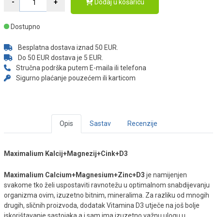
Dodaj u košaricu
Dostupno
Besplatna dostava iznad 50 EUR.
Do 50 EUR dostava je 5 EUR.
Stručna podrška putem E-maila ili telefona
Sigurno plaćanje pouzećem ili karticom
Opis
Sastav
Recenzije
Maximalium Kalcij+Magnezij+Cink+D3
Maximalium Calcium+Magnesium+Zinc+D3
je namijenjen
svakome tko želi uspostaviti ravnotežu u optimalnom snabdijevanju
organizma ovim, izuzetno bitnim, mineralima. Za razliku od mnogih
drugih, sličnih proizvoda, dodatak Vitamina D3 utječe na još bolje
iskorištavanje sastojaka a i sam ima izuzetno važnu ulogu u