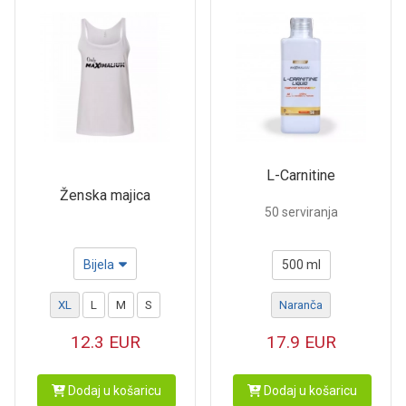
L-Carnitine
Ženska majica
50 serviranja
Bijela
500 ml
XL
L
M
S
Naranča
12.3
EUR
17.9
EUR
Dodaj u košaricu
Dodaj u košaricu