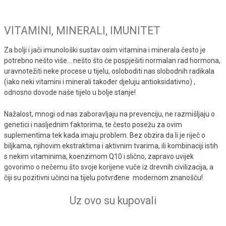
VITAMINI, MINERALI, IMUNITET
Za bolji i jači imunološki sustav osim vitamina i minerala često je
potrebno nešto više... nešto što će pospješiti normalan rad hormona,
uravnotežiti neke procese u tijelu, osloboditi nas slobodnih radikala
(iako neki vitamini i minerali također djeluju antioksidativno) ,
odnosno dovode naše tijelo u bolje stanje!
Nažalost, mnogi od nas zaboravljaju na prevenciju, ne razmišljaju o
genetici i nasljednim faktorima, te često posežu za ovim
suplementima tek kada imaju problem. Bez obzira da li je riječ o
biljkama, njihovim ekstraktima i aktivnim tvarima, ili kombinaciji istih
s nekim vitaminima, koenzimom Q10 i slično, zapravo uvijek
govorimo o nečemu što svoje korijene vuče iz drevnih civilizacija, a
čiji su pozitivni učinci na tijelu potvrđene modernom znanošću!
Uz ovo su kupovali