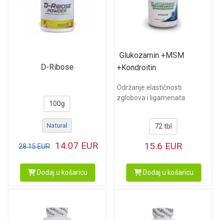
Glukozamin +MSM
D-Ribose
+Kondroitin
Održanje elastičnosti
zglobova i ligamenata
100g
Natural
72 tbl
14.07
EUR
15.6
EUR
28.15
EUR
Dodaj u košaricu
Dodaj u košaricu