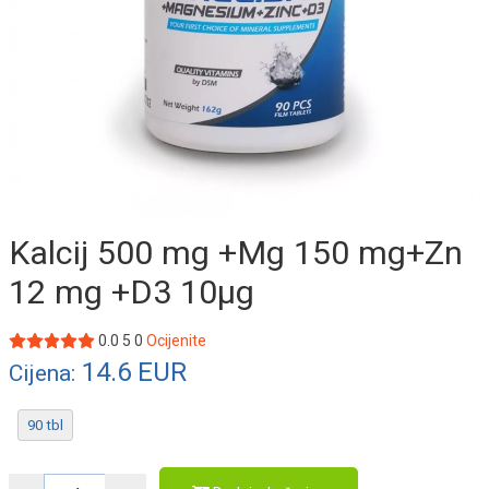
Kalcij 500 mg +Mg 150 mg+Zn
12 mg +D3 10µg
0.0
5
0
Ocijenite
14.6
EUR
Cijena:
90 tbl