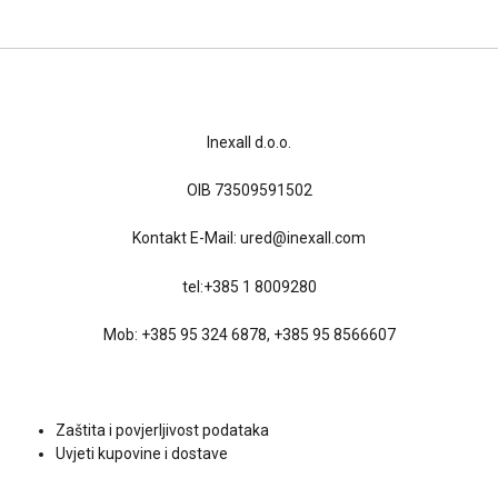
Kontakt
Inexall d.o.o.
OIB 73509591502
Kontakt E-Mail:
ured@inexall.com
tel:
+385 1 8009280
Mob:
+385 95 324 6878
,
+385 95 8566607
Uvjeti kupovine
Zaštita i povjerljivost podataka
Uvjeti kupovine i dostave
Društvene mreže