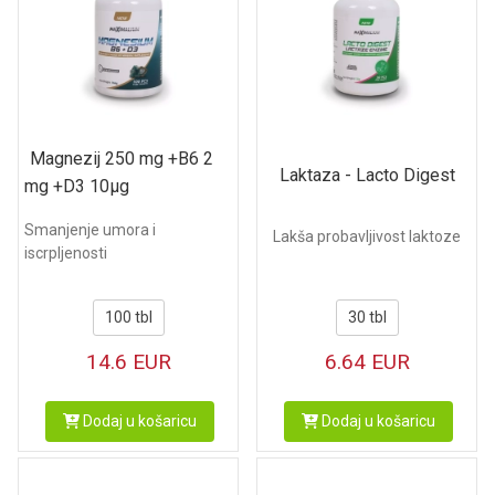
Magnezij 250 mg +B6 2
Laktaza - Lacto Digest
mg +D3 10µg
Smanjenje umora i
Lakša probavljivost laktoze
iscrpljenosti
30 tbl
100 tbl
6.64
EUR
14.6
EUR
Dodaj u košaricu
Dodaj u košaricu