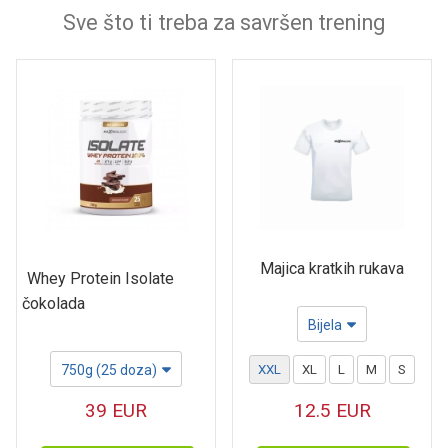
Sve što ti treba za savršen trening
Majica kratkih rukava
Whey Protein Isolate
čokolada
Bijela
750g (25 doza)
XXL
XL
L
M
S
39
EUR
12.5
EUR