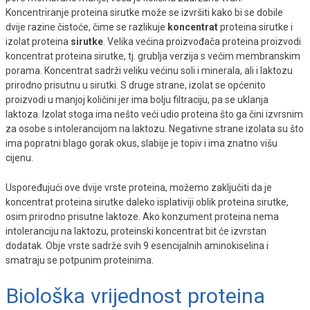
Koncentriranje proteina sirutke može se izvršiti kako bi se dobile
dvije razine čistoće, čime se razlikuje
koncentrat
proteina sirutke i
izolat proteina
sirutke
. Velika većina proizvođača proteina proizvodi
koncentrat proteina sirutke, tj. grublja verzija s većim membranskim
porama. Koncentrat sadrži veliku većinu soli i minerala, ali i laktozu
prirodno prisutnu u sirutki. S druge strane, izolat se općenito
proizvodi u manjoj količini jer ima bolju filtraciju, pa se uklanja
laktoza. Izolat stoga ima nešto veći udio proteina što ga čini izvrsnim
za osobe s intolerancijom na laktozu. Negativne strane izolata su što
ima popratni blago gorak okus, slabije je topiv i ima znatno višu
cijenu.
Uspoređujući ove dvije vrste proteina, možemo zaključiti da je
koncentrat proteina sirutke daleko isplativiji oblik proteina sirutke,
osim prirodno prisutne laktoze. Ako konzument proteina nema
intoleranciju na laktozu, proteinski koncentrat bit će izvrstan
dodatak. Obje vrste sadrže svih 9 esencijalnih aminokiselina i
smatraju se potpunim proteinima.
Biološka vrijednost proteina