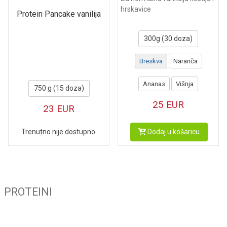
hrskavice
Protein Pancake vanilija
300g (30 doza)
Breskva
Naranča
Ananas
Višnja
750 g (15 doza)
25
EUR
23
EUR
Trenutno nije dostupno.
Dodaj u košaricu
PROTEINI