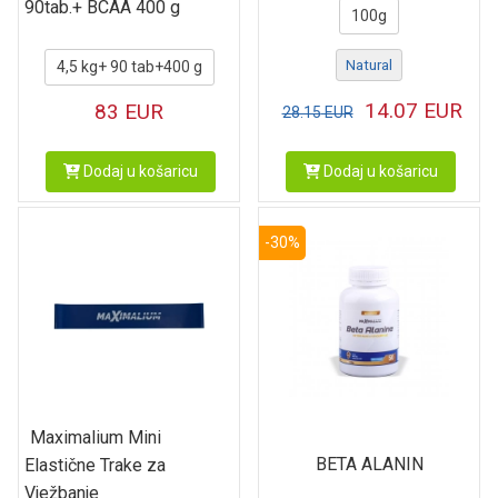
90tab.+ BCAA 400 g
100g
Natural
4,5 kg+ 90 tab+400 g
14.07
EUR
83
EUR
28.15
EUR
Dodaj u košaricu
Dodaj u košaricu
-30%
Maximalium Mini
BETA ALANIN
Elastične Trake za
Vježbanje