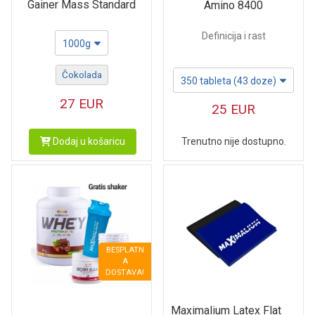
Gainer Mass Standard
Amino 8400
Definicija i rast
1000g
Čokolada
350 tableta (43 doze)
27
EUR
25
EUR
Dodaj u košaricu
Trenutno nije dostupno.
BESPLATN
A
DOSTAVA!
Maximalium Latex Flat