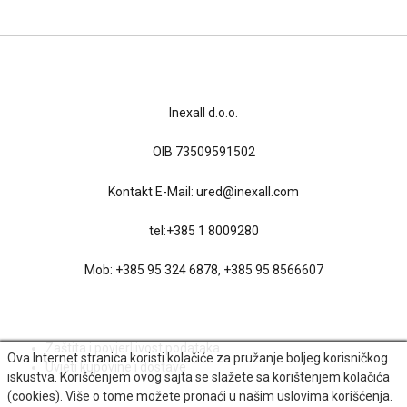
Kontakt
Inexall d.o.o.
OIB 73509591502
Kontakt E-Mail:
ured@inexall.com
tel:
+385 1 8009280
Mob:
+385 95 324 6878
,
+385 95 8566607
Uvjeti kupovine
Zaštita i povjerljivost podataka
Ova Internet stranica koristi kolačiće za pružanje boljeg korisničkog
Uvjeti kupovine i dostave
iskustva. Korišćenjem ovog sajta se slažete sa korištenjem kolačića
(cookies). Više o tome možete pronaći u našim uslovima korišćenja.
Društvene mreže