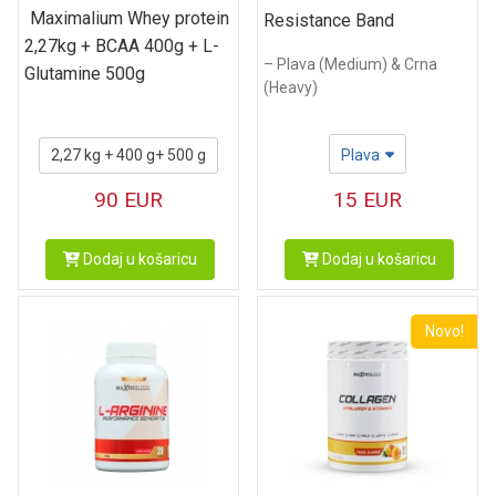
Maximalium Whey protein
Resistance Band
2,27kg + BCAA 400g + L-
– Plava (Medium) & Crna
Glutamine 500g
(Heavy)
Plava
2,27 kg + 400 g+ 500 g
15
EUR
90
EUR
Dodaj u košaricu
Dodaj u košaricu
Novo!