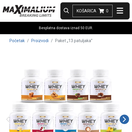
KOŠARICA
0
Besplatna dostava iznad 50 EUR.
Početak
Proizvodi
Paket „13 patuljaka”