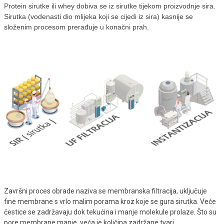
Protein sirutke ili whey dobiva se iz sirutke tijekom proizvodnje sira.
Sirutka (vodenasti dio mlijeka koji se cijedi iz sira) kasnije se
složenim procesom prerađuje u konačni prah.
Završni proces obrade naziva se membranska filtracija, uključuje
fine membrane s vrlo malim porama kroz koje se gura sirutka. Veće
čestice se zadržavaju dok tekućina i manje molekule prolaze. Što su
pore membrane manje, veća je količina zadržane tvari.