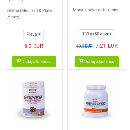
Manja upala i duži trening
Zelena (Medium) & Plava
(Heavy)
100 g (50 doza)
Plava
7.21
EUR
5.2
EUR
10.3
EUR
Dodaj u košaricu
Dodaj u košaricu