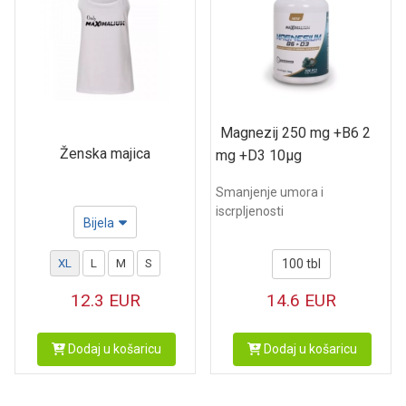
Magnezij 250 mg +B6 2
Ženska majica
mg +D3 10µg
Smanjenje umora i
iscrpljenosti
Bijela
XL
L
M
S
100 tbl
12.3
EUR
14.6
EUR
Dodaj u košaricu
Dodaj u košaricu