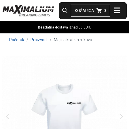
KOŠARICA
0
Besplatna dostava iznad 50 EUR.
Početak
Proizvodi
Majica kratkih rukava