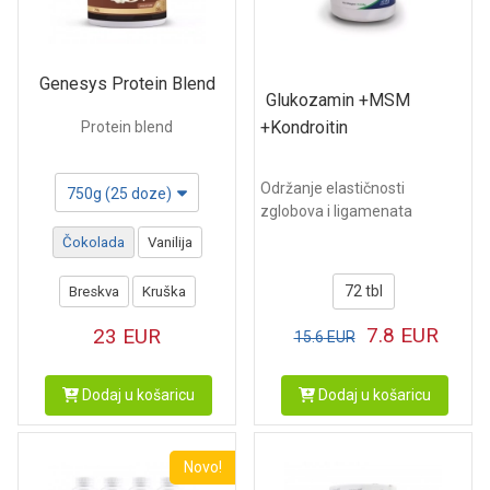
Genesys Protein Blend
Glukozamin +MSM
+Kondroitin
Protein blend
Održanje elastičnosti
750g (25 doze)
zglobova i ligamenata
Čokolada
Vanilija
72 tbl
Breskva
Kruška
7.8
EUR
23
EUR
15.6
EUR
Dodaj u košaricu
Dodaj u košaricu
Novo!