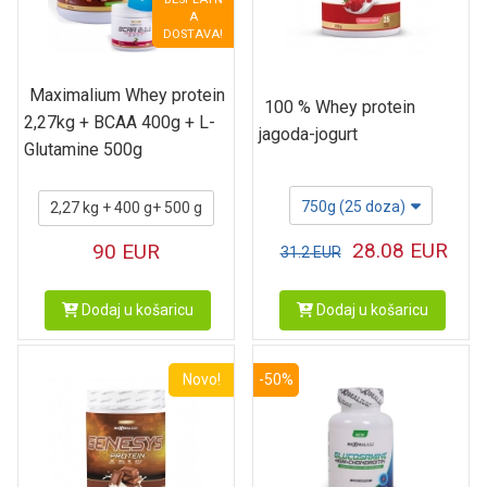
A
DOSTAVA!
Maximalium Whey protein
100 % Whey protein
2,27kg + BCAA 400g + L-
jagoda-jogurt
Glutamine 500g
750g (25 doza)
2,27 kg + 400 g+ 500 g
28.08
EUR
90
EUR
31.2
EUR
Dodaj u košaricu
Dodaj u košaricu
Novo!
-50%