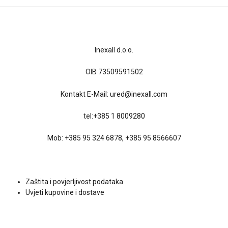
Kontakt
Inexall d.o.o.
OIB 73509591502
Kontakt E-Mail:
ured@inexall.com
tel:
+385 1 8009280
Mob:
+385 95 324 6878
,
+385 95 8566607
Uvjeti kupovine
Zaštita i povjerljivost podataka
Uvjeti kupovine i dostave
Društvene mreže