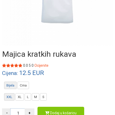
Majica kratkih rukava
0.0
5
0
Ocijenite
12.5
EUR
Cijena:
Bijela
Crna
XXL
XL
L
M
S
Dodaj u košaricu