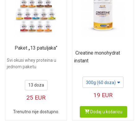
Paket „13 patuljaka”
Creatine monohydrat
instant
Svi okusi whey proteina u
jednom paketu
300g (60 doza)
13 doza
19
EUR
25
EUR
Dodaj u košaricu
Trenutno nije dostupno.