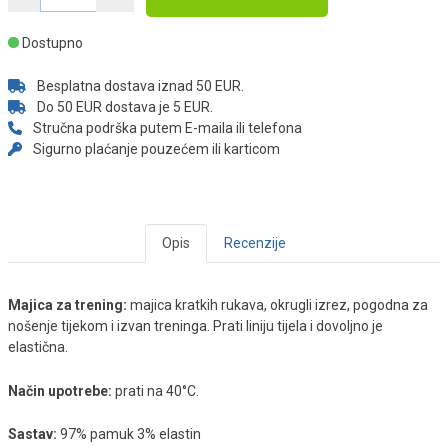
Dostupno
Besplatna dostava iznad 50 EUR.
Do 50 EUR dostava je 5 EUR.
Stručna podrška putem E-maila ili telefona
Sigurno plaćanje pouzećem ili karticom
Opis
Recenzije
Majica za trening:
majica kratkih rukava, okrugli izrez, pogodna za
nošenje tijekom i izvan treninga. Prati liniju tijela i dovoljno je
elastična.
Način upotrebe:
prati na 40°C.
Sastav:
97% pamuk 3% elastin