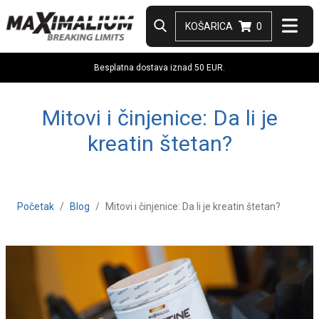
KOŠARICA
0
Besplatna dostava iznad 50 EUR.
Mitovi i činjenice: Da li je
kreatin štetan?
Početak
Blog
Mitovi i činjenice: Da li je kreatin štetan?