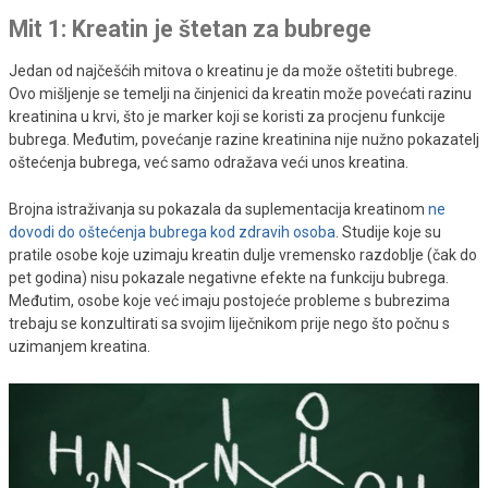
Mit 1: Kreatin je štetan za bubrege
Jedan od najčešćih mitova o kreatinu je da može oštetiti bubrege.
Ovo mišljenje se temelji na činjenici da kreatin može povećati razinu
kreatinina u krvi, što je marker koji se koristi za procjenu funkcije
bubrega. Međutim, povećanje razine kreatinina nije nužno pokazatelj
oštećenja bubrega, već samo odražava veći unos kreatina.
Brojna istraživanja su pokazala da suplementacija kreatinom
ne
dovodi do oštećenja bubrega kod zdravih osoba
. Studije koje su
pratile osobe koje uzimaju kreatin dulje vremensko razdoblje (čak do
pet godina) nisu pokazale negativne efekte na funkciju bubrega.
Međutim, osobe koje već imaju postojeće probleme s bubrezima
trebaju se konzultirati sa svojim liječnikom prije nego što počnu s
uzimanjem kreatina.