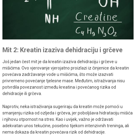
Mit 2: Kreatin izaziva dehidraciju i grčeve
Još jedan čest mit je da kreatin izaziva dehidraciju i grčeve u
mišićima. Ovo vjerovanje vjerojatno proizlazi iz činjenice da kreatin
povećava zadržavanje vode u mišićima, što može izazvati
privremeno povećanje tjelesne mase. Međutim, istraživanja nisu
potvrdila povezanost između kreatina i povećanog rizika od
dehidracije ili grčeva.
Naprotiv, neka istraživanja sugeriraju da kreatin može pomoći u
smanjenju rizika od ozljeda i grčeva, jer poboljšava hidrataciju mišića
i njihovu otpornost na stres. Kao i uvijek, važno je održavati
adekvatan unos tekućine, posebno tijekom intenzivnih treninga, ali
nema dokaza da kreatin povećava rizik od dehidracije.