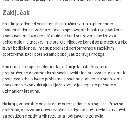
Zaključak
Kreatin je jedan od najsigurnijih i najučinkovitijih suplemenata
dostupnih danas. Većina mitova o njegovoj štetnosti nije podržana
znanstvenim dokazima. Kreatin ne šteti bubrezima, ne izaziva
dehidraciju niti grčeve, i nije steroid. Njegove koristi se protežu daleko
izvan bodibildinga, i mogu poboljšati performanse u različitim
sportovima, kao i potencijalno poboljšati zdravlje mozga.
Kao i kod bilo kojeg suplementa, važno je koristiti kreatin u
preporučenim dozama i birati visokokvalitetne proizvode. Ako imate
postojeće zdravstvene probleme, posebno probleme s bubrezima,
obavezno se konzultirajte s liječnikom prije nego što počnete s
uzimanjem kreatina.
Na kraju, zapamtite da je kreatin samo jedan dio slagalice. Pravilna
prehrana, adekvatan unos tekućine, i odgovarajući trening su ključni
za postizanje optimalnih rezultata i održavanje zdravlja.