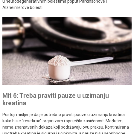
u neurodegenerativnim bolestima poput Parkinsonove i
Alzheimerove bolesti.
Mit 6: Treba praviti pauze u uzimanju
kreatina
Postoji mišljenje da je potrebno praviti pauze u uzimanju kreatina
kako bi se "resetirao" organizam i spriječila zasićenost. Međutim,
nema znanstvenih dokaza koji podržavaju ovu praksu. Kontinuirana
upotreba kreatina je sigurna i učinkovita, a pauze nisu neophodne.