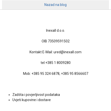
Nazad na blog
Kontakt
Inexall d.o.o.
OIB 73509591502
Kontakt E-Mail:
ured@inexall.com
tel:
+385 1 8009280
Mob:
+385 95 324 6878
,
+385 95 8566607
Uvjeti kupovine
Zaštita i povjerljivost podataka
Uvjeti kupovine i dostave
Društvene mreže