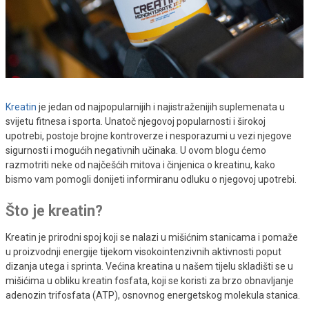
Kreatin
je jedan od najpopularnijih i najistraženijih suplemenata u
svijetu fitnesa i sporta. Unatoč njegovoj popularnosti i širokoj
upotrebi, postoje brojne kontroverze i nesporazumi u vezi njegove
sigurnosti i mogućih negativnih učinaka. U ovom blogu ćemo
razmotriti neke od najčešćih mitova i činjenica o kreatinu, kako
bismo vam pomogli donijeti informiranu odluku o njegovoj upotrebi.
Što je kreatin?
Kreatin je prirodni spoj koji se nalazi u mišićnim stanicama i pomaže
u proizvodnji energije tijekom visokointenzivnih aktivnosti poput
dizanja utega i sprinta. Većina kreatina u našem tijelu skladišti se u
mišićima u obliku kreatin fosfata, koji se koristi za brzo obnavljanje
adenozin trifosfata (ATP), osnovnog energetskog molekula stanica.