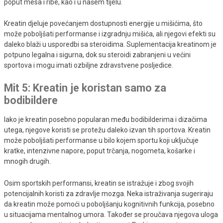
poput mesa i ribe, kao i u našem tijelu.
Kreatin djeluje povećanjem dostupnosti energije u mišićima, što
može poboljšati performanse i izgradnju mišića, ali njegovi efekti su
daleko blaži u usporedbi sa steroidima. Suplementacija kreatinom je
potpuno legalna i sigurna, dok su steroidi zabranjeni u većini
sportova i mogu imati ozbiljne zdravstvene posljedice.
Mit 5: Kreatin je koristan samo za
bodibildere
Iako je kreatin posebno popularan među bodibilderima i dizačima
utega, njegove koristi se protežu daleko izvan tih sportova. Kreatin
može poboljšati performanse u bilo kojem sportu koji uključuje
kratke, intenzivne napore, poput trčanja, nogometa, košarke i
mnogih drugih.
Osim sportskih performansi, kreatin se istražuje i zbog svojih
potencijalnih koristi za zdravlje mozga. Neka istraživanja sugeriraju
da kreatin može pomoći u poboljšanju kognitivnih funkcija, posebno
u situacijama mentalnog umora. Također se proučava njegova uloga