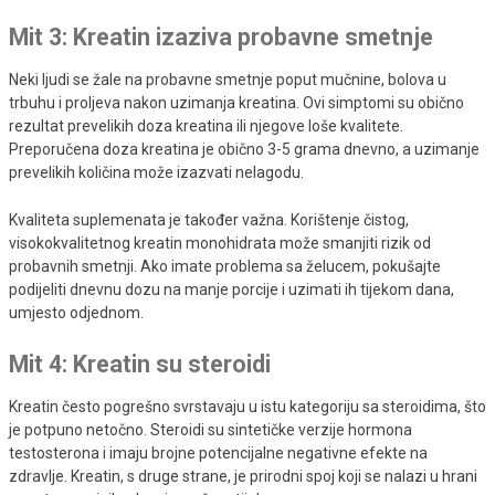
Mit 3: Kreatin izaziva probavne smetnje
Neki ljudi se žale na probavne smetnje poput mučnine, bolova u
trbuhu i proljeva nakon uzimanja kreatina. Ovi simptomi su obično
rezultat prevelikih doza kreatina ili njegove loše kvalitete.
Preporučena doza kreatina je obično 3-5 grama dnevno, a uzimanje
prevelikih količina može izazvati nelagodu.
Kvaliteta suplemenata je također važna. Korištenje čistog,
visokokvalitetnog kreatin monohidrata može smanjiti rizik od
probavnih smetnji. Ako imate problema sa želucem, pokušajte
podijeliti dnevnu dozu na manje porcije i uzimati ih tijekom dana,
umjesto odjednom.
Mit 4: Kreatin su steroidi
Kreatin često pogrešno svrstavaju u istu kategoriju sa steroidima, što
je potpuno netočno. Steroidi su sintetičke verzije hormona
testosterona i imaju brojne potencijalne negativne efekte na
zdravlje. Kreatin, s druge strane, je prirodni spoj koji se nalazi u hrani