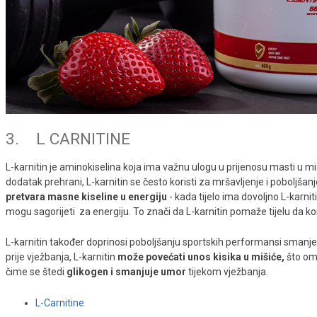
3. L CARNITINE
L-karnitin je aminokiselina koja ima važnu ulogu u prijenosu masti u m
dodatak prehrani, L-karnitin se često koristi za mršavljenje i poboljša
pretvara masne kiseline u energiju
- kada tijelo ima dovoljno L-karni
mogu sagorijeti za energiju. To znači da L-karnitin pomaže tijelu da kor
L-karnitin također doprinosi poboljšanju sportskih performansi smanjen
prije vježbanja, L-karnitin
može povećati unos
kisika u mišiće,
što omo
čime se štedi
glikogen i smanjuje umor
tijekom vježbanja.
L-Carnitine