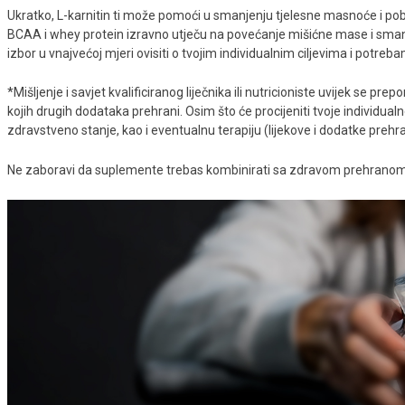
Ukratko, L-karnitin ti može pomoći u smanjenju tjelesne masnoće i pobolj
BCAA i whey protein izravno utječu na povećanje mišićne mase i smanju
izbor u vnajvećoj mjeri ovisiti o tvojim individualnim ciljevima i potreb
*Mišljenje i savjet kvalificiranog liječnika ili nutricioniste uvijek se pr
kojih drugih dodataka prehrani. Osim što će procijeniti tvoje individualne
zdravstveno stanje, kao i eventualnu terapiju (lijekove i dodatke prehra
Ne zaboravi da suplemente trebas kombinirati sa zdravom prehranom 