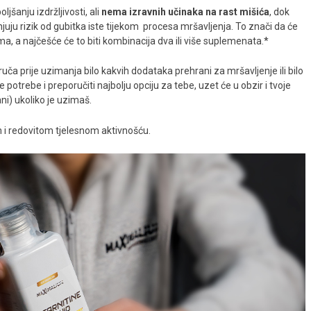
šanju izdržljivosti, ali
nema izravnih učinaka na rast mišića
, dok
ju rizik od gubitka iste tijekom procesa mršavljenja. To znači da će
ama, a najčešće će to biti kombinacija dva ili više suplemenata.*
eporuča prije uzimanja bilo kakvih dodataka prehrani za mršavljenje ili bilo
 potrebe i preporučiti najbolju opciju za tebe, uzet će u obzir i tvoje
ni) ukoliko je uzimaš.
i redovitom tjelesnom aktivnošću.