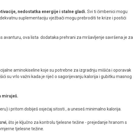
ivacije, nedostatka energije i stalne gladi.
Svi ti čimbenici mogu
 adekvatnu suplementaciju vježbači mogu prebroditi te krize i postići
itness avanturu, ova lista dodataka prehrani za mršavljenje savršena je za
ncijalne aminokiseline koje su potrebne za izgradnju mišića i oporavak
i su vrlo važni kada je riječ o sagorijevanju kalorija i gubitku masnog
a miruješ.
) i pritom dobiješ osjećaj sitosti , a uneseš minimalno kalorija.
krvi
, što je ključno za kontrolu tjelesne težine - prejedanje hranom s
mjerne tjelesne težine.