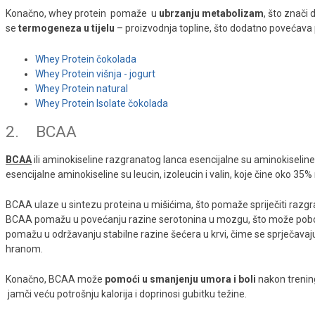
Konačno, whey protein pomaže u
ubrzanju metabolizam
, što znači 
se
termogeneza u tijelu
– proizvodnja topline, što dodatno povećava p
Whey Protein čokolada
Whey Protein višnja - jogurt
Whey Protein natural
Whey Protein Isolate čokolada
2. BCAA
BCAA
ili aminokiseline razgranatog lanca esencijalne su aminokiselin
esencijalne aminokiseline su leucin, izoleucin i valin, koje čine oko 35% 
BCAA ulaze u sintezu proteina u mišićima, što pomaže spriječiti razgrad
BCAA pomažu u povećanju razine serotonina u mozgu, što može poboljš
pomažu u održavanju stabilne razine šećera u krvi, čime se sprječavaj
hranom.
Konačno, BCAA može
pomoći u smanjenju umora i boli
nakon trening
jamči veću potrošnju kalorija i doprinosi gubitku težine.