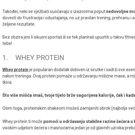
Također, neki se vježbači suočavaju s izazovima poput
nedovoljne mot
dovesti do frustracija i odustajanja, no uz pravilan trening, prehranu i
željene rezultate.
Bez obzira jesi li iskusni sportaš ili se tek planiraš upustiti u takvu f
tebe!
1. WHEY PROTEIN
Whey protein
je popularan dodatak dobiven iz sirutke i sadrži sve ese
nakon treninga. Ovaj protein pomaže u održavanju mišićne mase, a mišić
tkiva.
Što više mišića imaš, tvoje tijelo brže sagorijeva kalorije, čak i kad
Osim toga, proteinskim shakeom možeš zamijeniti obrok (najbolje večeru
Whey protein ti može
pomoći u održavanju stabilne razine šećera u 
visokim udjelom šećera i masnoćama jedan je od glavnih uzroka preko