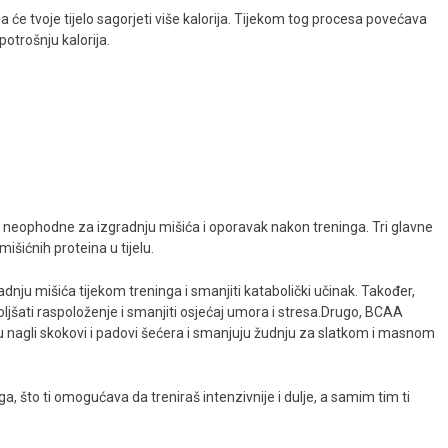
da će tvoje tijelo sagorjeti više kalorija. Tijekom tog procesa povećava
otrošnju kalorija.
e neophodne za izgradnju mišića i oporavak nakon treninga. Tri glavne
mišićnih proteina u tijelu.
nju mišića tijekom treninga i smanjiti katabolički učinak. Također,
ati raspoloženje i smanjiti osjećaj umora i stresa.Drugo, BCAA
u nagli skokovi i padovi šećera i smanjuju žudnju za slatkom i masnom
a, što ti omogućava da treniraš intenzivnije i dulje, a samim tim ti