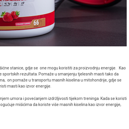
išićne stanice, gdje se one mogu koristiti za proizvodnju energije. Kao
nje sportskih rezultata. Pomaže u smanjenju tjelesnih masti tako da
tina, on pomaže u transportu masnih kiselina u mitohondrije, gdje se
isti masti kao izvor energije.
jem umora i povećanjem izdržljivosti tijekom treninga. Kada se koristi
gućuje mišićima da koriste više masnih kiselina kao izvor energije,