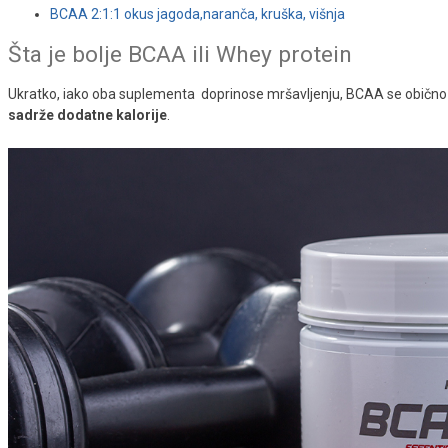
BCAA 2:1:1 okus jagoda,naranča, kruška, višnja
Šta je bolje BCAA ili Whey protein
Ukratko, iako oba suplementa doprinose mršavljenju, BCAA se običn
sadrže dodatne kalorije
.